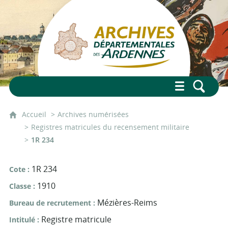
Accueil
Archives numérisées
Registres matricules du recensement militaire
1R 234
1R 234
Cote
1910
Classe
Mézières-Reims
Bureau de recrutement
Registre matricule
Intitulé