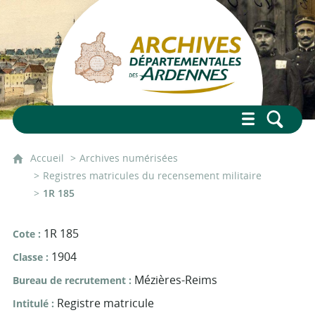
Accueil
Archives numérisées
Registres matricules du recensement militaire
1R 185
1R 185
Cote
1904
Classe
Mézières-Reims
Bureau de recrutement
Registre matricule
Intitulé