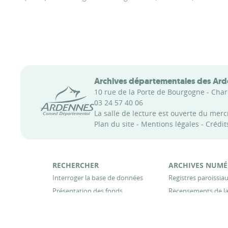
Archives départementales des Ar
Conseil départemental des Ardennes
10 rue de la Porte de Bourgogne - Char
03 24 57 40 06
La salle de lecture est ouverte du mer
Plan du site
-
Mentions légales
-
Crédit
RECHERCHER
ARCHIVES NUMÉ
Interroger la base de données
Registres paroissiaux
Présentation des fonds
Recensements de la
Inventaires en ligne
Registres matricul
militaire
Base de données Pupilles de la Nation
Registres des hypo