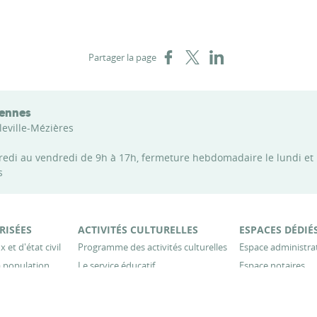
Partager sur Facebook
Partager sur X
Partager sur LinkedIn
Partager la page
dennes
leville-Mézières
credi au vendredi de 9h à 17h, fermeture hebdomadaire le lundi et
s
RISÉES
ACTIVITÉS CULTURELLES
ESPACES DÉDIÉ
 et d'état civil
Programme des activités culturelles
Espace administra
 population
Le service éducatif
Espace notaires
es du recensement
Galerie d'expositions
Espace particuliers
Le document du mois
Espace enseignant
thèques