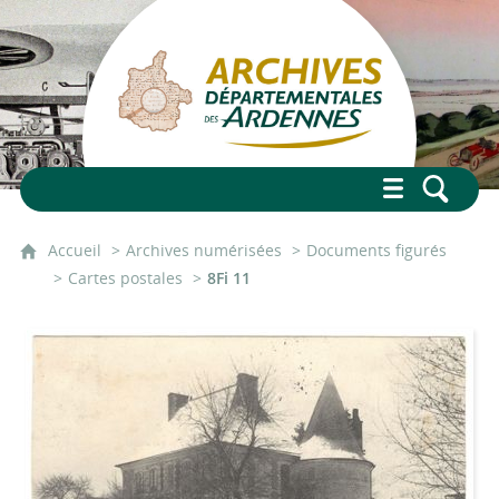
Accueil
Archives numérisées
Documents figurés
Cartes postales
8Fi 11