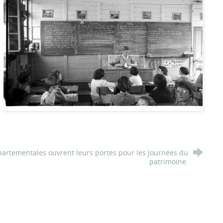
partementales ouvrent leurs portes pour les Journées du
patrimoine.