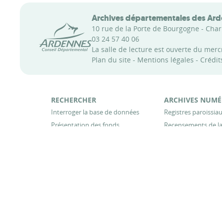
Archives départementales des Ar
Conseil départemental des Ardennes
10 rue de la Porte de Bourgogne - Char
03 24 57 40 06
La salle de lecture est ouverte du mer
Plan du site
-
Mentions légales
-
Crédit
RECHERCHER
ARCHIVES NUMÉ
Interroger la base de données
Registres paroissiaux
Présentation des fonds
Recensements de la
Inventaires en ligne
Registres matricul
militaire
Base de données Pupilles de la Nation
Registres des hypo
Règles de communicabilité des
Archives
Tables des successi
Aide à la recherche
Répertoires des not
Bibliothèque
Cadastre ancien
Liens utiles
Délibérations com