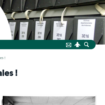
es !
les !