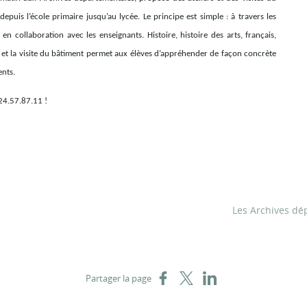
epuis l’école primaire jusqu’au lycée. Le principe est simple : à travers les
en collaboration avec les enseignants. Histoire, histoire des arts, français,
t la visite du bâtiment permet aux élèves d’appréhender de façon concrète
ents.
.24.57.87.11 !
Les Archives dé
Partager sur Facebook
Partager sur X
Partager sur LinkedIn
Partager la page