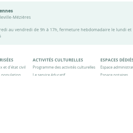
dennes
leville-Mézières
credi au vendredi de 9h à 17h, fermeture hebdomadaire le lundi et
s
RISÉES
ACTIVITÉS CULTURELLES
ESPACES DÉDIÉ
 et d'état civil
Programme des activités culturelles
Espace administra
 population
Le service éducatif
Espace notaires
es du recensement
Galerie d'expositions
Espace particuliers
Le document du mois
Espace enseignant
thèques
Paléographie
Espace étudiants 
ons et absences
Partenaires culturels
aires
Conférences
munales