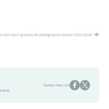
se des cours gratuits de paléographie (saison 2023-2024)
Compte Facebook des
Compte X des 
Suivez-nous sur
 mardi.