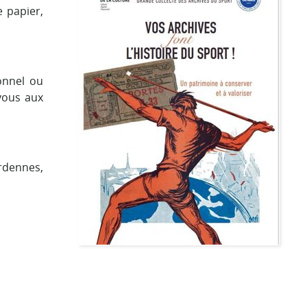
 papier,
onnel ou
vous aux
rdennes,