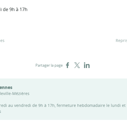
i de 9h à 17h
nes
Repri
Partager sur Facebook
Partager sur X
Partager sur LinkedIn
Partager la page
dennes
leville-Mézières
credi au vendredi de 9h à 17h, fermeture hebdomadaire le lundi et
s