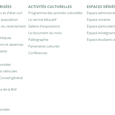
RISÉES
ACTIVITÉS CULTURELLES
ESPACES DÉDIÉ
 et d'état civil
Programme des activités culturelles
Espace administra
 population
Le service éducatif
Espace notaires
es du recensement
Galerie d'expositions
Espace particuliers
Le document du mois
Espace enseignant
thèques
Paléographie
Espace étudiants 
ons et absences
Partenaires culturels
aires
Conférences
munales
s véhicules
Conseil général
te de la BnF
onales