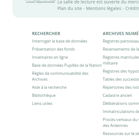
La salle de lecture est ouverte du mer
Plan du site
-
Mentions légales
-
Crédit
RECHERCHER
ARCHIVES NUMÉ
Interroger la base de données
Registres paroissiaux
Présentation des fonds
Recensements de la
Inventaires en ligne
Registres matricul
militaire
Base de données Pupilles de la Nation
Registres des hypo
Règles de communicabilité des
Archives
Tables des successi
Aide à la recherche
Répertoires des not
Bibliothèque
Cadastre ancien
Liens utiles
Délibérations com
Immatriculations de
Procès-verbaux du 
des Ardennes
Ressources sur le si