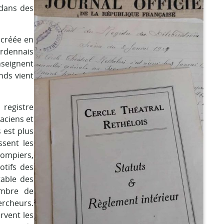
 dans des
e créée en
ardennais
seignent
nds vient
registre
aciens et
 est plus
ssent les
pompiers,
otifs des
table des
ambre de
ercheurs.
rvent les