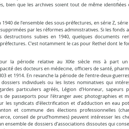
s, bien que les archives soient tout de même identifiées
 à 1940 de l’ensemble des sous-préfectures, en série Z, séri
s supprimées par les réformes administratives. Si les fonds 
s destructions subies en 1940, quelques documents ren
préfectures. C’est notamment le cas pour Rethel dont le fo
ur la période relative au XIXe siècle mis à part un 
apacité des docteurs en médecine, officiers de santé, pharm
3 et 1914. En revanche la période de l’entre-deux-guerres
dossiers individuels ou les listes nominatives qui intére
 gardes particuliers agréés, Légion d’Honneur, sapeurs 
s de passeports pour l’étranger avec photographies et m
 les syndicats d’électrification et d’adduction en eau po
canton et commune des élections professionnelles (ch
erce, conseil de prud’hommes) peuvent intéresser les ch
s un ensemble de dossiers d’associations dissoutes qui conse