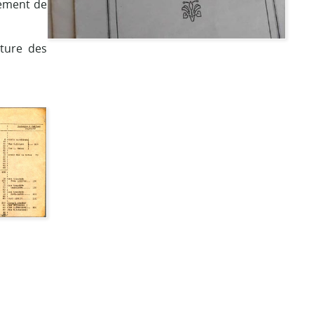
sement de
cture des