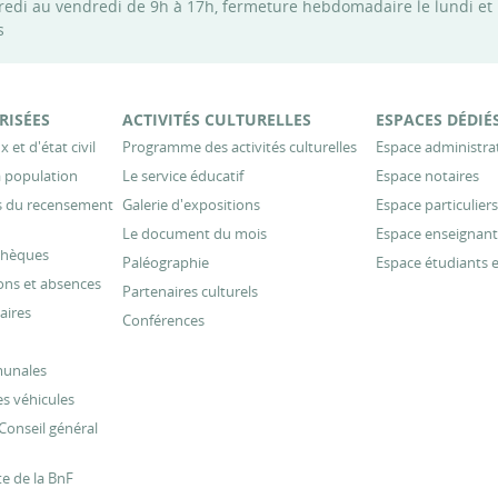
credi au vendredi de 9h à 17h, fermeture hebdomadaire le lundi et
s
RISÉES
ACTIVITÉS CULTURELLES
ESPACES DÉDIÉ
 et d'état civil
Programme des activités culturelles
Espace administra
 population
Le service éducatif
Espace notaires
es du recensement
Galerie d'expositions
Espace particuliers
Le document du mois
Espace enseignant
thèques
Paléographie
Espace étudiants 
ons et absences
Partenaires culturels
aires
Conférences
munales
s véhicules
Conseil général
te de la BnF